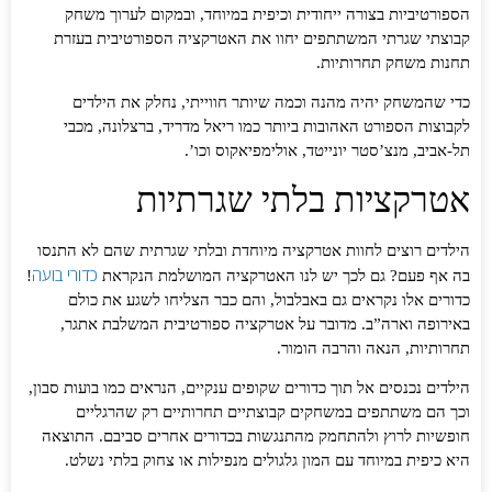
הספורטיביות בצורה ייחודית וכיפית במיוחד, ובמקום לערוך משחק
קבוצתי שגרתי המשתתפים יחוו את האטרקציה הספורטיבית בעזרת
תחנות משחק תחרותיות.
כדי שהמשחק יהיה מהנה וכמה שיותר חווייתי, נחלק את הילדים
לקבוצות הספורט האהובות ביותר כמו ריאל מדריד, ברצלונה, מכבי
תל-אביב, מנצ’סטר יונייטד, אולימפיאקוס וכו’.
אטרקציות בלתי שגרתיות
הילדים רוצים לחוות אטרקציה מיוחדת ובלתי שגרתית שהם לא התנסו
כדורי בועה
בה אף פעם? גם לכך יש לנו האטרקציה המושלמת הנקראת
!
כדורים אלו נקראים גם באבלבול, והם כבר הצליחו לשגע את כולם
באירופה וארה”ב. מדובר על אטרקציה ספורטיבית המשלבת אתגר,
תחרותיות, הנאה והרבה הומור.
הילדים נכנסים אל תוך כדורים שקופים ענקיים, הנראים כמו בועות סבון,
וכך הם משתתפים במשחקים קבוצתיים תחרותיים רק שהרגליים
חופשיות לרוץ ולהתחמק מהתנגשות בכדורים אחרים סביבם. התוצאה
היא כיפית במיוחד עם המון גלגולים מנפילות או צחוק בלתי נשלט.