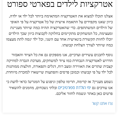
אטרקציות לילדים בפארטי ספורט
אצלנו תוכלו למצוא את האטרקציה המתאימה ביותר לכל ילד או ילדה,
כיוון שאנו מקפידים על התאמה אישית של כל אטרקציה על פי האופי
של הילדים המשתתפים. כדי שהאטרקציה תהיה כמה שיותר מעניינת
ומעצימה, כל המשחקים מתקיימים בחלוקה לקבוצות כיוון שכך הילדים
יוכלו לחוות תקשורת בינאישית אחד עם השני, וכל ילד ינסה לתת מעצמו
כמה שיותר לצורך הצלחת קבוצתו.
נוסף לתכנים עשירים וערכיים, אנו מספקים גם את כל הציוד והאבזור
הדרוש לאטרקציה הנבחרת כמו ציוד למשחקים, מערכת הגברה למוזיקה
קצבית שתרים את האווירה ומצב רוח, דגלים ותפאורה, חולצות ממותגות
לכל ילד על פי קבוצתו וכמובן פרסים והפתעות שיישארו למזכרת מיוחדת.
נשמע מעניין? אז קדימה, תרימו טלפון וניפגש על המגרש! כדאי לדעת כי
ימי הולדת ספורטיביים
אנו עורכים גם
ובלתי נשכחים, מוזמנים להשאיר
פרטים כאן באתר ונשמח לחזור אליכם.
צרו אתנו קשר