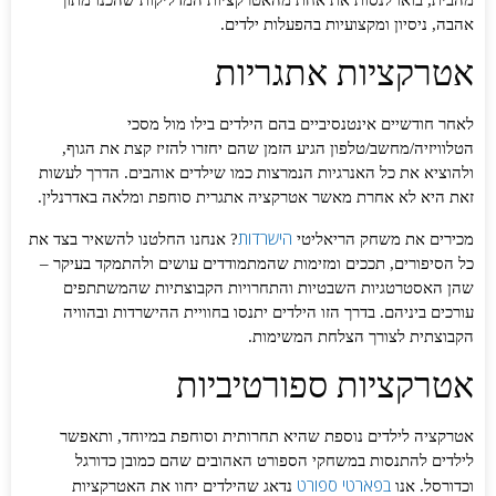
אהבה, ניסיון ומקצועיות בהפעלות ילדים.
אטרקציות אתגריות
לאחר חודשיים אינטנסיביים בהם הילדים בילו מול מסכי
הטלוויזיה/מחשב/טלפון הגיע הזמן שהם יחזרו להזיז קצת את הגוף,
ולהוציא את כל האנרגיות הנמרצות כמו שילדים אוהבים. הדרך לעשות
זאת היא לא אחרת מאשר אטרקציה אתגרית סוחפת ומלאה באדרנלין.
הישרדות
מכירים את משחק הריאליטי
? אנחנו החלטנו להשאיר בצד את
כל הסיפורים, תככים ומזימות שהמתמודדים עושים ולהתמקד בעיקר –
שהן האסטרטגיות השבטיות והתחרויות הקבוצתיות שהמשתתפים
עורכים ביניהם. בדרך הזו הילדים יתנסו בחוויית ההישרדות ובהוויה
הקבוצתית לצורך הצלחת המשימות.
אטרקציות ספורטיביות
אטרקציה לילדים נוספת שהיא תחרותית וסוחפת במיוחד, ותאפשר
לילדים להתנסות במשחקי הספורט האהובים שהם כמובן כדורגל
בפארטי ספורט
וכדורסל. אנו
נדאג שהילדים יחוו את האטרקציות